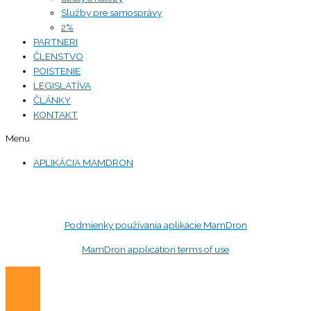
Služby pre samosprávy
2%
PARTNERI
ČLENSTVO
POISTENIE
LEGISLATÍVA
ČLÁNKY
KONTAKT
Menu
APLIKÁCIA MAMDRON
Podmienky používania aplikácie MamDron
MamDron application terms of use