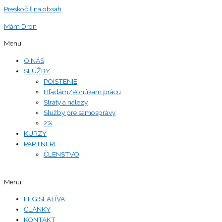
Preskočiť na obsah
Mám Dron
Menu
O NÁS
SLUŽBY
POISTENIE
Hľadám/Ponúkam prácu
Straty a nálezy
Služby pre samosprávy
2%
KURZY
PARTNERI
ČLENSTVO
Menu
LEGISLATÍVA
ČLÁNKY
KONTAKT