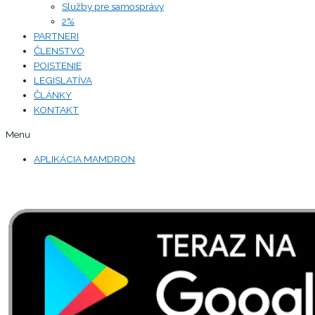
Služby pre samosprávy
2%
PARTNERI
ČLENSTVO
POISTENIE
LEGISLATÍVA
ČLÁNKY
KONTAKT
Menu
APLIKÁCIA MAMDRON