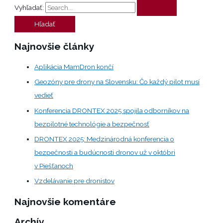
Vyhľadať:
Najnovšie články
Aplikácia MamDron končí
Geozóny pre drony na Slovensku: Čo každý pilot musí
vedieť
Konferencia DRONTEX 2025 spojila odborníkov na
bezpilotné technológie a bezpečnosť
DRONTEX 2025: Medzinárodná konferencia o
bezpečnosti a budúcnosti dronov už v októbri
v Piešťanoch
Vzdelávanie pre dronistov
Najnovšie komentáre
Archív