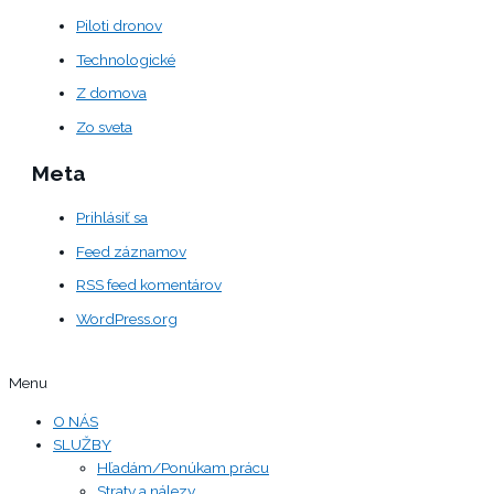
Piloti dronov
Technologické
Z domova
Zo sveta
Meta
Prihlásiť sa
Feed záznamov
RSS feed komentárov
WordPress.org
Menu
O NÁS
SLUŽBY
Hľadám/Ponúkam prácu
Straty a nálezy