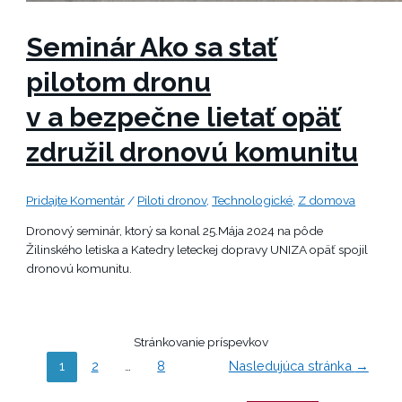
Seminár Ako sa stať
pilotom dronu
v a bezpečne lietať opäť
združil dronovú komunitu
Pridajte Komentár
/
Piloti dronov
,
Technologické
,
Z domova
Dronový seminár, ktorý sa konal 25.Mája 2024 na pôde
Žilinského letiska a Katedry leteckej dopravy UNIZA opäť spojil
dronovú komunitu.
Stránkovanie príspevkov
1
2
…
8
Nasledujúca stránka
→