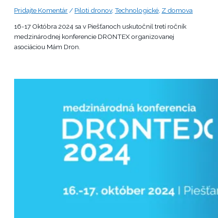
Pridajte Komentár
/
Piloti dronov
,
Technologické
,
Z domova
16-17 Októbra 2024 sa v Piešťanoch uskutočnil tretí ročník
medzinárodnej konferencie DRONTEX organizovanej
asociáciou Mám Dron.