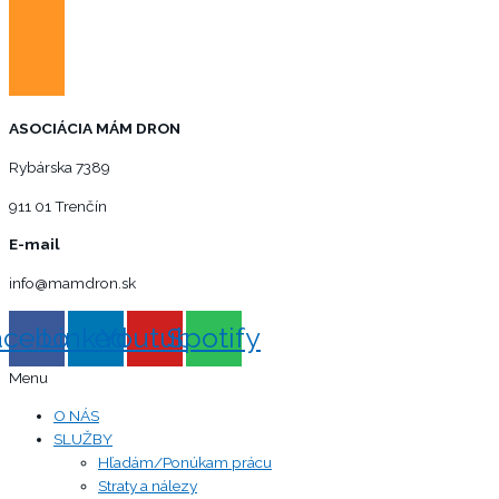
ASOCIÁCIA MÁM DRON
Rybárska 7389
911 01 Trenčín
E-mail
info@mamdron.sk
acebook
Linkedin
Youtube
Spotify
Menu
O NÁS
SLUŽBY
Hľadám/Ponúkam prácu
Straty a nálezy