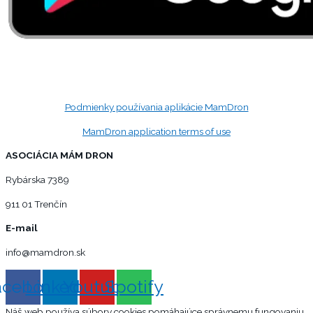
Podmienky používania aplikácie MamDron
MamDron application terms of use
ASOCIÁCIA MÁM DRON
Rybárska 7389
911 01 Trenčín
E-mail
info@mamdron.sk
acebook
Linkedin
Youtube
Spotify
Náš web používa súbory cookies pomáhajúce správnemu fungovaniu