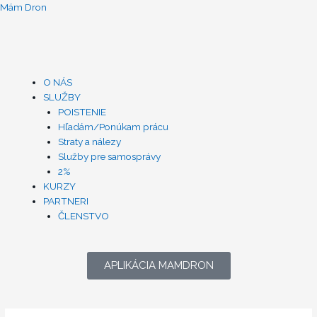
Preskočiť
Mám Dron
na
obsah
Menu
O NÁS
SLUŽBY
POISTENIE
Hľadám/Ponúkam prácu
Straty a nálezy
Služby pre samosprávy
2%
KURZY
PARTNERI
ČLENSTVO
APLIKÁCIA MAMDRON