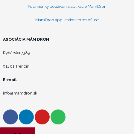
Podmienky používania aplikácie MamDron
MamDron application terms of use
ASOCIÁCIA MÁM DRON
Rybárska 7389
911 01 Trenčín
E-mail
info@mamdron.sk
F
L
Y
S
a
i
o
p
c
n
u
o