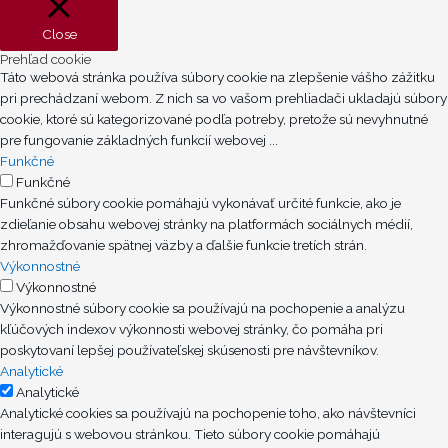
e
k
t
t
b
e
u
i
Close
o
d
b
f
Prehľad cookie
o
i
e
y
Táto webová stránka používa súbory cookie na zlepšenie vášho zážitku
k
n
pri prechádzaní webom. Z nich sa vo vašom prehliadači ukladajú súbory
cookie, ktoré sú kategorizované podľa potreby, pretože sú nevyhnutné
pre fungovanie základných funkcií webovej
...
Funkčné
Funkčné
Funkčné súbory cookie pomáhajú vykonávať určité funkcie, ako je
zdieľanie obsahu webovej stránky na platformách sociálnych médií,
zhromažďovanie spätnej väzby a ďalšie funkcie tretích strán.
Výkonnostné
Výkonnostné
Výkonnostné súbory cookie sa používajú na pochopenie a analýzu
kľúčových indexov výkonnosti webovej stránky, čo pomáha pri
poskytovaní lepšej používateľskej skúsenosti pre návštevníkov.
Analytické
Analytické
Analytické cookies sa používajú na pochopenie toho, ako návštevníci
interagujú s webovou stránkou. Tieto súbory cookie pomáhajú