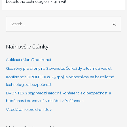
bezpilotné technológie z krajín V4!
V
y
h
Najnovšie články
ľ
a
Aplikácia MamDron končí
d
Geozóny pre drony na Slovensku: Čo každý pilot musí vedieť
a
Konferencia DRONTEX 2025 spojila odborníkov na bezpilotné
ť
technológie a bezpečnosť
:
DRONTEX 2025: Medzinárodná konferencia o bezpečnosti a
budúcnosti dronov už v októbri v Piešťanoch
Vzdelávanie pre dronistov