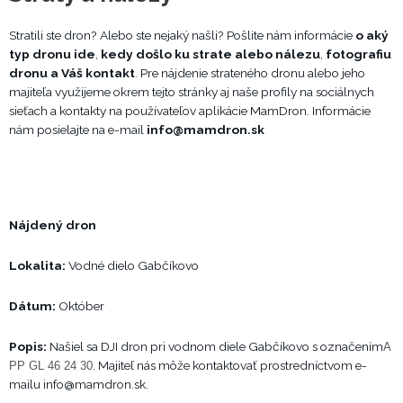
Stratili ste dron? Alebo ste nejaký našli? Pošlite nám informácie
o aký
typ dronu ide
,
kedy došlo ku strate alebo nálezu
,
fotografiu
dronu a Váš kontakt
. Pre nájdenie strateného dronu alebo jeho
majiteľa využijeme okrem tejto stránky aj naše profily na sociálnych
sieťach a kontakty na používateľov aplikácie MamDron. Informácie
nám posielajte na e-mail
info@mamdron.sk
Nájdený dron
Lokalita:
Vodné dielo Gabčíkovo
Dátum:
Október
Popis:
Našiel sa DJI dron pri vodnom diele Gabčíkovo s označením
A
. Majiteľ nás môže kontaktovať prostredníctvom e-
PP GL 46 24 30
mailu
info@mamdron.sk
.