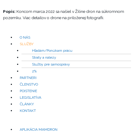
Popis:
Koncom marca 2022 sa našiel v Žiline dron na súkromnom
pozemku. Viac detailov o drone na priloženej fotografii.
Menu
O NÁS
SLUŽBY
Hľadám/Ponúkam prácu
Straty a nálezy
Služby pre samosprávy
2%
PARTNERI
ČLENSTVO
POISTENIE
LEGISLATÍVA
ČLÁNKY
KONTAKT
Menu
APLIKÁCIA MAMDRON