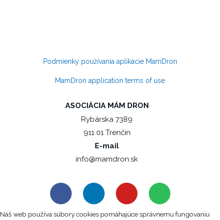
Podmienky používania aplikácie MamDron
MamDron application terms of use
ASOCIÁCIA MÁM DRON
Rybárska 7389
911 01 Trenčín
E-mail
info@mamdron.sk
F
L
Y
S
a
i
o
p
c
n
u
o
Náš web používa súbory cookies pomáhajúce správnemu fungovaniu
e
k
t
t