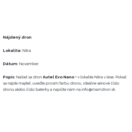
Nájdený dron
Lokalita:
Nitra
Dátum:
November
Popis:
Našiel sa dron
Autel Evo Nano
+ v lokalite Nitra v lese. Pokiaľ
sa nájde majiteľ, uveďte prosím farbu dronu, ideálne sériové číslo
dronu alebo číslo baterky a napíšte nám na
info@mamdron.sk
.