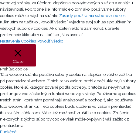
webovej stránky, za účelom zlepšenia poskytovaných služieb a analýzu
b
e
u
i
návštevnosti. Podrobnejšie informácie o tom ako používame súbory
o
d
b
f
cookies môžete nájsť na stránke
Zásady používania súborov cookies
.
o
i
e
y
Kliknutím na tlačítko „Povoliť všetko“ vyjadríte svoj súhlas s používaním
k
n
všetkých súborov cookies. Ak chcete niektoré zamietnuť, upravte
preferencie kliknutím na tlačítko „Nastavenia“.
Nastavenia Cookies
Povoliť všetko
Close
Prehľad cookie
Táto webová stránka používa súbory cookie na zlepšenie vášho zážitku
pri prechádzaní webom. Z nich sa vo vašom prehliadači ukladajú súbory
cookie, ktoré sú kategorizované podľa potreby, pretože sú nevyhnutné
pre fungovanie základných funkcií webovej stránky. Používame aj cookies
tretích strán, ktoré nám pomáhajú analyzovať a pochopiť, ako používate
túto webovú stránku. Tieto cookies budú uložené vo vašom prehliadači
iba s vaším súhlasom. Máte tiež možnosť zrušiť tieto cookies. Zrušenie
niektorých z týchto súborov cookie však môže ovplyvniť váš zážitok z
prehliadania.
Funkčné