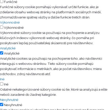
Funkčné
Funkčné súbory cookie pomáhajú vykonávať určité funkcie, ako je
zdieľanie obsahu webovej stránky na platformách sociálnych médií,
zhromažďovanie spätnej väzby a ďalšie funkcie tretích strán.
Výkonnostné
Výkonnostné
Výkonnostné súbory cookie sa používajú na pochopenie a analýzu
kľúčových indexov výkonnosti webovej stránky, čo pomáha pri
poskytovaní lepšej používateľskej skúsenosti pre návštevníkov.
Analytické
Analytické
Analytické cookies sa používajú na pochopenie toho, ako návštevníci
interagujú s webovou stránkou. Tieto súbory cookie pomáhajú
poskytovať informácie o metrikách, ako je počet návštevníkov, miera
odchodov, zdroj návštevnosti atď.
Iné
Iné
Ostatné nekategorizované súbory cookie sú tie, ktoré sa analyzujú a ešte
neboli zaradené do žiadnej kategórie.
Nevyhnutné
Nevyhnutné
Tieto súbory cookie sú absolútne nevyhnutné pre správne fungovanie