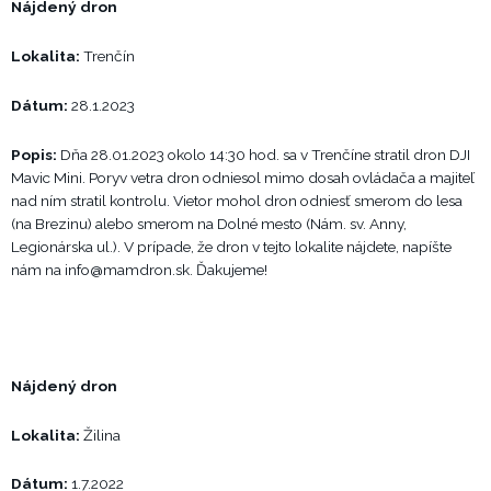
Nájdený dron
Lokalita:
Trenčín
Dátum:
28.1.2023
Popis:
Dňa 28.01.2023 okolo 14:30 hod. sa v Trenčíne stratil dron DJI
Mavic Mini. Poryv vetra dron odniesol mimo dosah ovládača a majiteľ
nad ním stratil kontrolu. Vietor mohol dron odniesť smerom do lesa
(na Brezinu) alebo smerom na Dolné mesto (Nám. sv. Anny,
Legionárska ul.). V prípade, že dron v tejto lokalite nájdete, napíšte
nám na
info@mamdron.sk
. Ďakujeme!
Nájdený dron
Lokalita:
Žilina
Dátum:
1.7.2022