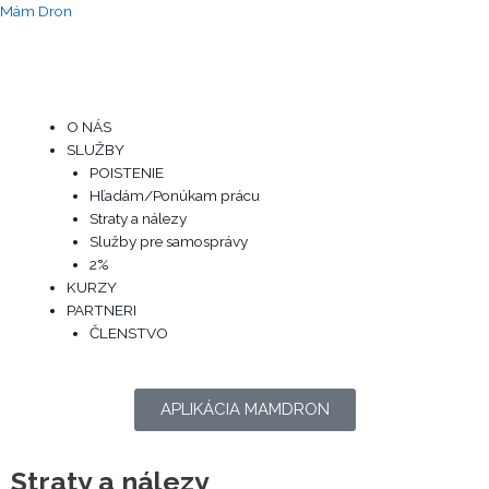
Preskočiť
Mám Dron
na
obsah
Menu
O NÁS
SLUŽBY
POISTENIE
Hľadám/Ponúkam prácu
Straty a nálezy
Služby pre samosprávy
2%
KURZY
PARTNERI
ČLENSTVO
APLIKÁCIA MAMDRON
Straty a nálezy