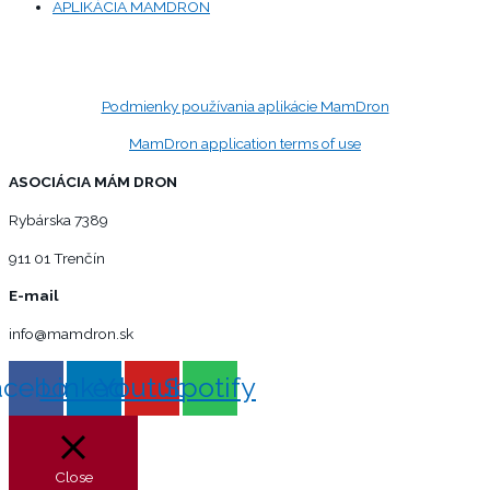
APLIKÁCIA MAMDRON
Podmienky používania aplikácie MamDron
MamDron application terms of use
ASOCIÁCIA MÁM DRON
Rybárska 7389
911 01 Trenčín
E-mail
info@mamdron.sk
acebook
Linkedin
Youtube
Spotify
Close