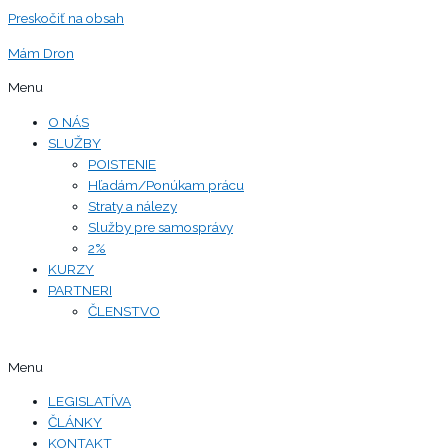
Preskočiť na obsah
Mám Dron
Menu
O NÁS
SLUŽBY
POISTENIE
Hľadám/Ponúkam prácu
Straty a nálezy
Služby pre samosprávy
2%
KURZY
PARTNERI
ČLENSTVO
Menu
LEGISLATÍVA
ČLÁNKY
KONTAKT