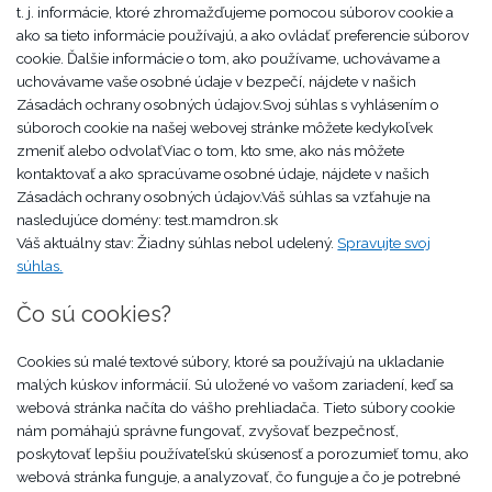
t. j. informácie, ktoré zhromažďujeme pomocou súborov cookie a
ako sa tieto informácie používajú, a ako ovládať preferencie súborov
cookie. Ďalšie informácie o tom, ako používame, uchovávame a
uchovávame vaše osobné údaje v bezpečí, nájdete v našich
Zásadách ochrany osobných údajov.Svoj súhlas s vyhlásením o
súboroch cookie na našej webovej stránke môžete kedykoľvek
zmeniť alebo odvolaťViac o tom, kto sme, ako nás môžete
kontaktovať a ako spracúvame osobné údaje, nájdete v našich
Zásadách ochrany osobných údajov.Váš súhlas sa vzťahuje na
nasledujúce domény: test.mamdron.sk
Váš aktuálny stav: Žiadny súhlas nebol udelený.
Spravujte svoj
súhlas.
Čo sú cookies?
Cookies sú malé textové súbory, ktoré sa používajú na ukladanie
malých kúskov informácií. Sú uložené vo vašom zariadení, keď sa
webová stránka načíta do vášho prehliadača. Tieto súbory cookie
nám pomáhajú správne fungovať, zvyšovať bezpečnosť,
poskytovať lepšiu používateľskú skúsenosť a porozumieť tomu, ako
webová stránka funguje, a analyzovať, čo funguje a čo je potrebné