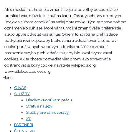
Ak sa neskôr rozhodnete zmeniť svoje predvoľby počas relácie
prehliadania, môžete kliknúť na kartu „Zásady ochrany osobných
údajov a súborov cookie“ na vašej obrazovke. Tým sa znova zobrazí
oznámenie o súhlase, ktoré vám umožní zmeniť vaše preferencie
alebo úplne odvolať váš súhlas.Okrem toho rôzne prehliadače
poskytujú rôzne spôsoby blokovania a odstraňovania súborov
cookie používaných webovými stránkami. Môžete zmeniť
nastavenia svojho prehliadača tak, aby blokoval/vymazával
cookies. Ak sa chcete dozvedieť viac o tom, ako spravovať a
odstraňovať súbory cookie, navštívte wikipedia.org,
www.allaboutcookies.org.
Menu
O NÁS
SLUŽBY
Hľadám/Ponúkam prácu
Straty a nálezy
Služby pre samosprávy
2%
PARTNERI
ČLENSTVO