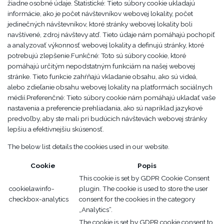
žiadne osobné údaje. Štatistické: Tieto súbory cookie ukladajú
informácie, ako je počet návštevníkov webovej lokality, počet
jedinečných návštevníkov, ktoré stránky webovej lokality boli
navštívené, zdroj návštevy atď. Tieto údaje nám pomáhajú pochopiť
a analyzovať výkonnosť webovej lokality a definujú stránky, ktoré
potrebujú zlepšenie.Funkčné: Toto sú súbory cookie, ktoré
pomáhajú určitým nepodstatným funkciám na našej webovej
stránke. Tieto funkcie zahŕňajú vkladanie obsahu, ako sú videá,
alebo zdieľanie obsahu webovej lokality na platformách sociálnych
médií.Preferenčné: Tieto súbory cookie nám pomáhajú ukladať vaše
nastavenia a preferencie prehliadania, ako sú napríklad jazykové
predvoľby, aby ste mali pri budúcich návštevách webovej stránky
lepšiu a efektívnejšiu skúsenosť.
The below list details the cookies used in our website.
Cookie
Popis
This cookie is set by GDPR Cookie Consent
cookielawinfo-
plugin. The cookie is used to store the user
checkbox-analytics
consent for the cookies in the category
„Analytics“.
The cookie is set by GDPR cookie consent to