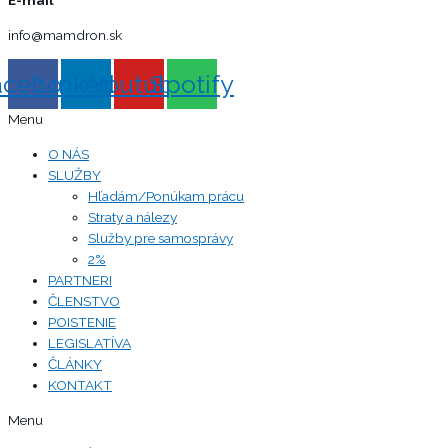
E-mail
info@mamdron.sk
acebook
Linkedin
Youtube
Spotify
Menu
O NÁS
SLUŽBY
Hľadám/Ponúkam prácu
Straty a nálezy
Služby pre samosprávy
2%
PARTNERI
ČLENSTVO
POISTENIE
LEGISLATÍVA
ČLÁNKY
KONTAKT
Menu