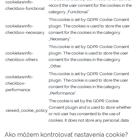
cookielawinfo-
record the user consent for the cookies in the
checkbox-functional
category „Functional“.
This cookie is set by GDPR Cookie Consent
cookielawinfo-
plugin. The cookies is used to store the user
checkbox-necessary
consent for the cookies in the category
„Necessary“.
This cookie is set by GDPR Cookie Consent
cookielawinfo-
plugin. The cookie is used to store the user
checkbox-others
consent for the cookies in the category
„Other.
This cookie is set by GDPR Cookie Consent
cookielawinfo-
plugin. The cookie is used to store the user
checkbox-
consent for the cookies in the category
performance
„Performance“.
The cookie is set by the GDPR Cookie
Consent plugin and is used to store whether
viewed_cookie_policy
or not user has consented to the use of
cookies. It does not store any personal data.
Ako môžem kontrolovať nastavenia cookie?