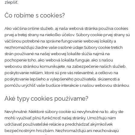
zlepšiť.
Čo robíme s cookies?
Ako väčšina online služieb, aj naša webová stránka používa cookies
prvej a tretej strany na niekoľko účelov. Súbory cookie prvej strany sú
väčšinou potrebné na správne fungovanie webovej lokality a
nezhromažďujú žiadne vaše osobné údaje.Súbory cookie tretích
strán používané na našej webovej lokalite slúžia najmä na
pochopenie toho, ako webová lokalita funguje, ako s našou
webovou stránkou komunikujete, na zabezpečenie našich služieb,
poskytovanie reklám, ktoré sú pre vás relevantné, a celkovo na
poskytovanie lepšieho a vylepšeného používateľa. skúsenosti a
pomôžu urýchliť vaše budúce interakcie s našou webovou stránkou.
Aké typy cookies používame?
Nevyhnutné: Niektoré súbory cookie sú nevyhnutné na to, aby ste
mohli využívať plnú funkčnosť našej stránky. Umožňujú nám
udržiavať používateľské relácie a predchádzať akýmkoľvek
bezpečnostným hrozbám. Nezhromažďujú ani neuchovávajú