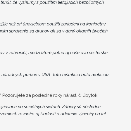
knúť, že výskumy s použitím lietajúcich bezpilotných
šie než pri úmyselnom použití zariadení na konkrétny
ním správania sa druhov ak sa v daný okamih živočích
v v zahraničí, medzi ktoré patria aj naše dva sesterské
národných parkov v USA. Táto reštrikcia bola reakciou
? Pozorujete za posledné roky nárast, či úbytok
jňované na sociálnych sieťach. Zábery sú následne
zemiach rovnako aj žiadostí o udelenie výnimky na let