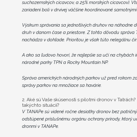
suchozemských cicavcov, a 25% morských cicavcov). Vták
zariadení boli v drvivej väčšine koordinované samotnými
Výskum správania sa jednotlivých druhov na náhodne de
druh v danom čase a priestore. Z tohto dôvodu správ
nachádza v dohľade. Prioritou je však túto nelegálnu či
A ako sa ľudovo hovorí, že najlepšie sa učí na chybách 
národné parky TPN a Rocky Mountain NP.
Správa amerických národných parkov už pred rokom zavi
správy parkov na množiace sa havárie.
2. Aké sú Vaše skúsenosti s pilotmi dronov v Tatrách
takýchto situácií?
V TANAPe sú videné ročne desiatky dronov bez patričný
odstúpené príslušnému orgánu ochrany prírody, ktorý ud
dronmi v TANAPe.