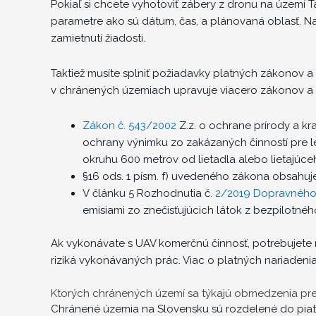
Pokiaľ si chcete vyhotoviť zábery z dronu na území T
parametre ako sú dátum, čas, a plánovaná oblasť. N
zamietnutí žiadosti.
Taktiež musíte splniť požiadavky platných zákonov a 
v chránených územiach upravuje viacero zákonov a 
Zákon č. 543/2002
Z.z. o ochrane prírody a kra
ochrany výnimku zo zakázaných činností pre l
okruhu 600 metrov od lietadla alebo lietajúce
§16 ods. 1 písm. f) uvedeného zákona obsahuje
V článku 5 Rozhodnutia č.
2/2019 Dopravného
emisiami zo znečisťujúcich látok z bezpilotného
Ak vykonávate s UAV komerčnú činnosť, potrebujete m
riziká vykonávaných prác. Viac o platných nariadenia
Ktorých chránených území sa týkajú obmedzenia pr
Chránené územia na Slovensku sú rozdelené do piat