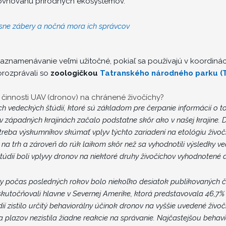
ovnováhu prírodných ekosystémov.
ásne zábery a nočná mora ich správcov
 zaznamenávanie veľmi užitočné, pokiaľ sa používajú v koordiná
orozprávali so
zoologičkou
Tatranského národného parku (
 činnosti UAV (dronov) na chránené živočíchy?
 vedeckých štúdií, ktoré sú základom pre čerpanie informácií o
 v západných krajinách začalo podstatne skôr ako v našej krajine.
potreba výskumníkov skúmať vplyv
týchto zariadení na etológiu živoč
na trh a zároveň do rúk laikom skôr než sa vyhodnotili výsledky ve
údií boli vplyvy dronov na niektoré druhy živočíchov vyhodnotené 
ry počas posledných rokov bolo niekoľko desiatok publikovaných č
uskutočňovali hlavne v Severnej Amerike, ktorá predstavovala 46,
ií zistilo určitý behaviorálny účinok dronov na vyššie uvedené živočí
a plazov nezistila žiadne reakcie na správanie. Najčastejšou beha