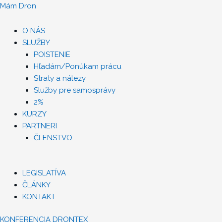
Preskočiť
Menu
Menu
Menu
Menu
Menu
Menu
Menu
Mám Dron
na
obsah
O NÁS
SLUŽBY
POISTENIE
Hľadám/Ponúkam prácu
Straty a nálezy
Služby pre samosprávy
2%
KURZY
PARTNERI
ČLENSTVO
LEGISLATÍVA
ČLÁNKY
KONTAKT
KONFERENCIA DRONTEX