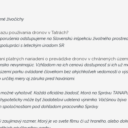
ené živočíchy
azu používania dronov v Tatrách?
 porušenia odstupujeme na Slovenskú inšpekciu životného prostre
polupráci s leteckým úradom SR.
vaní platných nariadení o prevádzke dronov v chránených územ
vensko nevynímajúc. Vzhľadom na ich cenovú dostupnosť si ich už 
zemí parku ovládané človekom bez akýchkoľvek vedomostí o výskyt
o určitej miery aj záruka pred haváriami.
možné vyhotoviť. Každá oficiálna žiadosť, ktorá na Správu TANAPu
 hypoteticky môže byť
žiadateľovi udelená výnimka. Väčšinou býva 
m spoločnostiam pod dohľadom pracovníka Správy.
 zaujímavý rozmer, ktorý je vo svete filmu či už hraného, alebo d
etkých návštevníkov parku.