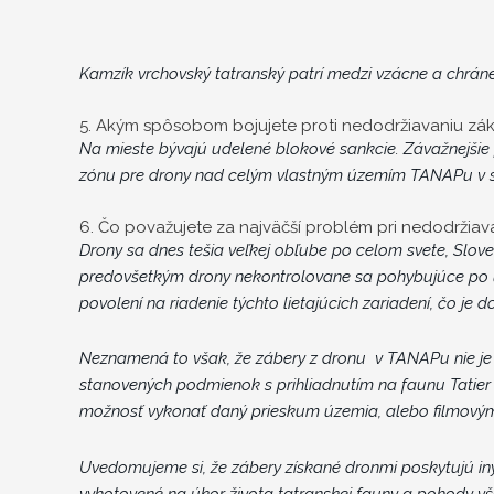
Kamzík vrchovský tatranský patrí medzi vzácne a chrán
5. Akým spôsobom bojujete proti nedodržiavaniu zák
Na mieste bývajú udelené blokové sankcie. Závažnejšie
zónu pre drony nad celým vlastným územím TANAPu v s
6. Čo považujete za najväčší problém pri nedodržia
Drony sa dnes tešia veľkej obľube po celom svete, Slo
predovšetkým drony nekontrolovane sa pohybujúce po ú
povolení na riadenie týchto lietajúcich zariadení, čo je d
Neznamená to však, že zábery z dronu v TANAPu nie je 
stanovených podmienok s prihliadnutím na faunu Tatier
možnosť vykonať daný prieskum územia, alebo filmový
Uvedomujeme si, že zábery získané dronmi poskytujú iný
vyhotovené na úkor života tatranskej fauny a pohody vš