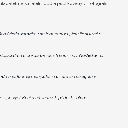
hľadateľní a stíhateľní podľa publikovaných fotografií
a črieda kamzíkov na ľadopádoch, kde liezli lezci a
etajúci dron a čriedu bežiacich kamzíkov. Následne na
vodu neodbornej manipulácie a zároveň nelegálnej
kov po vyplašení a následných pádoch, alebo