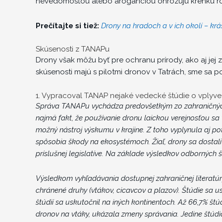
nevedomosťou alebo aroganciou ohrozujú krehkú r
Prečítajte si tiež:
Drony na hradoch a v ich okolí – kr
Skúsenosti z TANAPu
Drony však môžu byť pre ochranu prírody, ako aj jej
skúsenosti majú s pilotmi dronov v Tatrách, sme sa p
1. Vypracoval TANAP nejaké vedecké štúdie o vplyve
Správa TANAPu vychádza predovšetkým zo zahraničných
najmä fakt, že používanie dronu laickou verejnosťou sa
možný nástroj výskumu v krajine. Z toho vyplynula aj 
spôsobia škody na ekosystémoch. Žiaľ, drony sa dostali 
príslušnej legislatíve.
Na základe výsledkov odborných št
Výsledkom vyhľadávania dostupnej zahraničnej literatú
chránené druhy (vtákov, cicavcov a plazov). Štúdie sa 
štúdií sa uskutočnil na iných kontinentoch. Až 66,7% štúd
dronov na vtáky, ukázala zmeny správania. Jedine štúdi