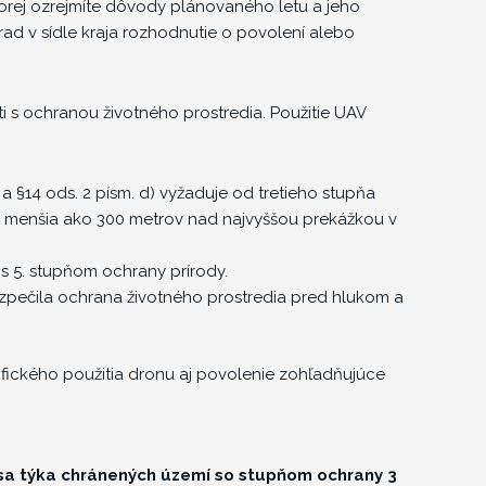
ktorej ozrejmíte dôvody plánovaného letu a jeho
d v sídle kraja rozhodnutie o povolení alebo
i s ochranou životného prostredia. Použitie UAV
) a §14 ods. 2 písm. d) vyžaduje od tretieho stupňa
je menšia ako 300 metrov nad najvyššou prekážkou v
s 5. stupňom ochrany prírody.
bezpečila ochrana životného prostredia pred hlukom a
ifického použitia dronu aj povolenie zohľadňujúce
sa týka chránených území so stupňom ochrany 3