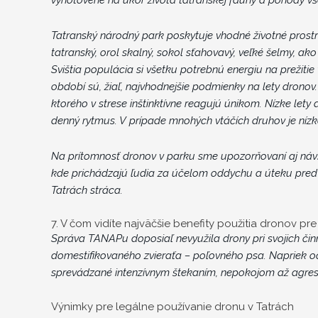
Tatranský národný park poskytuje vhodné životné prostr
tatranský, orol skalný, sokol sťahovavý, veľké šelmy, a
Svištia populácia si všetku potrebnú energiu na prežitie
období sú, žiaľ, najvhodnejšie podmienky na lety dronov
ktorého v strese inštinktívne reagujú únikom. Nízke let
denný rytmus. V prípade mnohých vtáčích druhov je nízko
Na prítomnosť dronov v parku sme upozorňovaní aj návšt
kde prichádzajú ľudia za účelom oddychu a úteku pred
Tatrách stráca.
7. V čom vidíte najväčšie benefity použitia dronov pr
Správa TANAPu doposiaľ nevyužila drony pri svojich čin
domestifikovaného zvieraťa – poľovného psa. Napriek oča
sprevádzané intenzívnym štekaním, nepokojom až agres
Výnimky pre legálne používanie dronu v Tatrách