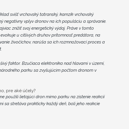
lad svišť vrchovský tatranský, kamzík vrchovský
ný negatívny vplyv dronov na ich populáciu a správanie.
jviac znížiť svoj energetický výdaj. Práve v tomto
evokuje u citlivých druhov prítomnosť predátora, na
ávanie živočíchov, narúša sa ich rozmnožovací proces a
t.
ivý faktor. Bzučiaca elektronika nad hlavami v území,
o národného parku sa zvyšujúcim počtom dronom v
no, pre aké účely?
použili lietajúci dron mimo parku na zistenie reakcií
i sa stretáva prakticky každý deň, boli jeho reakcie