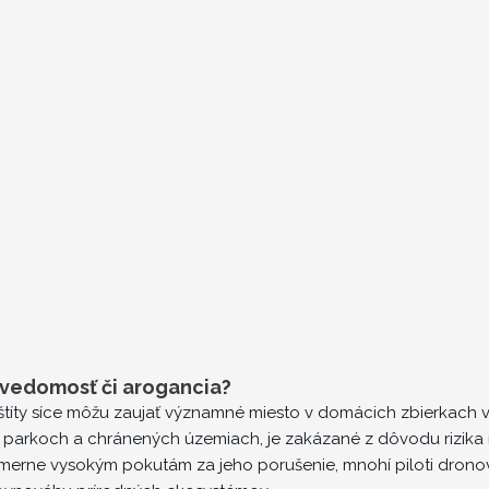
evedomosť či arogancia?
 štíty síce môžu zaujať významné miesto v domácich zbierkach v
ch parkoch a chránených územiach, je zakázané z dôvodu rizik
erne vysokým pokutám za jeho porušenie, mnohí piloti dronov 