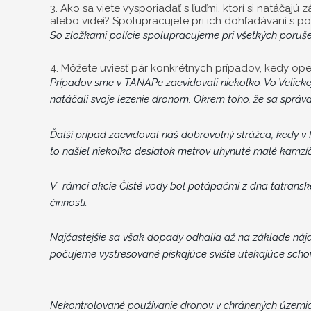
3. Ako sa viete vysporiadať s ľuďmi, ktorí si natáčaj
alebo videí? Spolupracujete pri ich dohľadávaní s po
So zložkami polície spolupracujeme pri všetkých porušen
4. Môžete uviesť pár konkrétnych prípadov, kedy ope
Prípadov sme v TANAPe zaevidovali niekoľko. Vo Velick
natáčali svoje lezenie dronom. Okrem toho, že sa správa
Ďalší prípad zaevidoval náš dobrovoľný strážca, kedy v
to našiel niekoľko desiatok metrov uhynuté malé kamzíč
V rámci akcie Čisté vody bol potápačmi z dna tatransk
činnosti.
Najčastejšie sa však dopady odhalia až na základe ná
počujeme vystresované pískajúce svište utekajúce schov
Nekontrolované používanie dronov v chránených územi