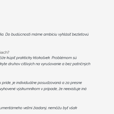
dia. Do budúcnosti máme ambíciu vyhlásiť bezletovú
iach?
môže kúpiť prakticky ktokoľvek. Problémom sú
e druhov citlivých na vyrušovanie a bez patričných
 príde, je individuálne posudzovaná a za presne
vyhovené výskumníkom v prípade, že neexistuje iná
okumentárneho veľmi žiadaný, nemôžu byť však