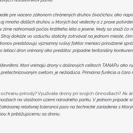
edie pre viacero zákonom chránených druhov živočíchov, ako naprík
ko aj mnoho ďalších druhov, u ktorých bol vedecky a z praxe potvrde
 v zime nahromadí počas krátkeho leta a jesene, kedy sa snaží čo na
. Stroj dokáže vo vzduchu staticky zotrvávať
na jednom mieste, čím 
y dronov predstavujú významný rušivý faktor meniaci prirodzené spr
 letiaci dron vnímaný ako predátor, prípadne teritoriálny konkuren
evníkmi, ktorí vnímajú drony v dolinových celkoch TANAPu ako ruš
 pretechnizovaným svetom, je nežiadúca. Primárna funkcia a čar
e ochranu prírody? Využívate drony pri svojich činnostiach? Ak á
nostiach na vlastnom území národného parku. V jednom prípade sme 
kávanej relatívnej tolerancii
psov na technické zariadenia s ktorým
iou k približujúcemu sa dronu
.