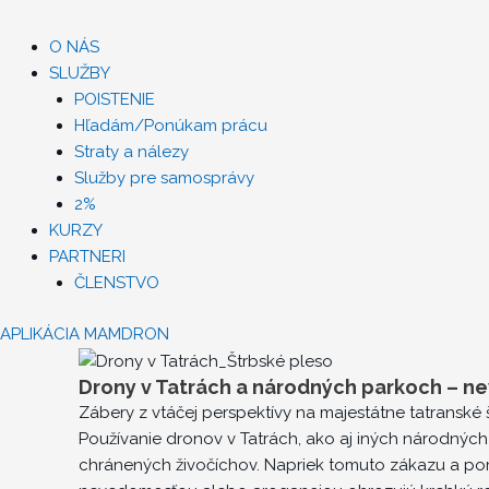
O NÁS
SLUŽBY
POISTENIE
Hľadám/Ponúkam prácu
Straty a nálezy
Služby pre samosprávy
2%
KURZY
PARTNERI
ČLENSTVO
APLIKÁCIA MAMDRON
Drony v Tatrách a národných parkoch – n
Zábery z vtáčej perspektívy na majestátne tatranské
Používanie dronov v Tatrách, ako aj iných národný
chránených živočíchov. Napriek tomuto zákazu a pom