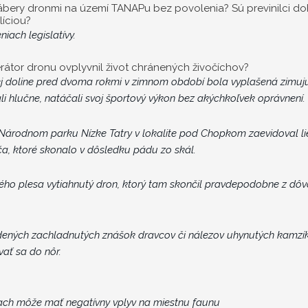
ú zábery dronmi na území TANAPu bez povolenia? Sú previnilci do
líciou?
iach legislatívy.
rátor dronu ovplyvnil život chránených živočíchov?
ej doline pred dvoma rokmi v zimnom období bola vyplašená zimujúc
li hlučne, natáčali svoj športový výkon bez akýchkoľvek oprávnení.
 Národnom parku Nízke Tatry v lokalite pod Chopkom zaevidoval li
a, ktoré skonalo v dôsledku pádu zo skál.
ého plesa vytiahnutý dron, ktorý tam skončil pravdepodobne z dô
jdených zachladnutých znášok dravcov či nálezov uhynutých kamzí
ať sa do nôr.
ach môže mať negatívny vplyv na miestnu faunu