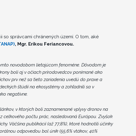
cii so správcami chránených území. O tom, aké
TANAP)
, Mgr. Erikou Feriancovou.
 tomto novodobom lietajúcom fenoméne. Dôvodom je
 Drony boli aj v očiach prírodovedcov ponímané ako
íchov prv než sa tieto zariadenia uvedú do praxe a
deckých štúdií na ekosystémy a zohľadnili sa v
ako negatívne.
lánkov, v ktorých boli zaznamenané vplyvy dronov na
7% z celkového počtu prác, nasledovaná Európou. Zvyšok
chy. Väčšina publikácií (až 77,8%), ktoré hodnotili účinky
viorálnou odpoveďou bol únik (55,6% vtákov; 40%