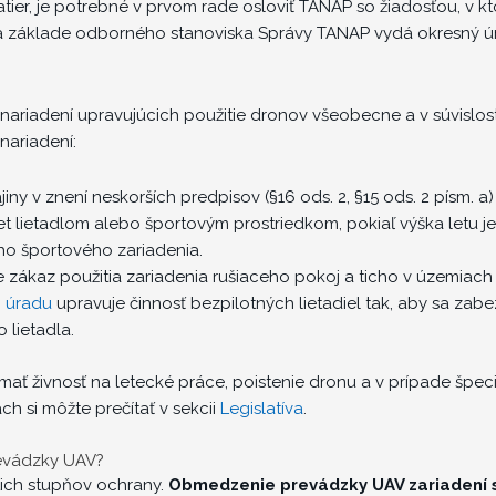
atier, je potrebné v prvom rade osloviť TANAP so žiadosťou, v 
a základe odborného stanoviska Správy TANAP vydá okresný úra
nariadení upravujúcich použitie dronov všeobecne a v súvislost
nariadení:
jiny v znení neskorších predpisov (§16 ods. 2, §15 ods. 2 písm. a
et lietadlom alebo športovým prostriedkom, pokiaľ výška letu 
ho športového zariadenia.
 zákaz použitia zariadenia rušiaceho pokoj a ticho v územiach 
 úradu
upravuje činnosť bezpilotných lietadiel tak, aby sa za
 lietadla.
ať živnosť na letecké práce, poistenie dronu a v prípade špec
ch si môžte prečítať v sekcii
Legislatíva
.
evádzky UAV?
ich stupňov ochrany.
Obmedzenie prevádzky UAV zariadení 