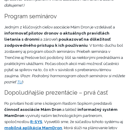
ďakujeme!:)
Program seminárov
Jedným z kľúčových cieľov asociácie Mám Dron je vzdelávať a
informovať pilotov dronov o aktuálnych pravidlách
lietania s dronmi
a zároveň
poukazovať na dôležitosť
zodpovedného prístupu k ich používaniu
. V tomto duchu bol
zostavený aj program oboch seminárov. Priebeh seminára v
Trenčíne aj Prešove bol podobný, líšil sa niektorými prednáškami a
praktickými ukážkami. Počas oboch akcií mali možnosť účastníci
pýtať sa spíkrov na to, čo ich v súvislosti s preberanou témou
zaujíma. (
Pozn: Podrobný harmonogram oboch seminárov si môžete
pozrieť
TU
)
Dopoludňajšie prezentácie – prvá časť
Po privítaní hostí sme s kolegom Rasťom Sopkom predstavili
činnosť asociácie Mám Dron
a taktiež
informačný systém
MamDron
vyvinutý našim technologickým partnerom,
spoločnosťou
R-SYS
. Vysvetlili sme, že súčasťou tohoto systému aj
mobilná aplikácia MamDron
, ktorá slúži na plánovanie letov