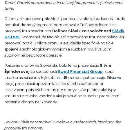
Tomáš Barnáš porozprával o kreatívnej fotogrametrii aj televíznemu
štábu
O tom, aké pracovné príležitosti ponúka, a v blízke budúcnosti bude
ponúkať dronový segment, porozprával v Prešove odborník na
pracovný trh a headhunter
Dalibor Slávik zo spoločnosti
Slávik
& Steel
. Spomenul, že táto oblasť pracovného trhu neponúkne len
pracovnú pozíciu pilota dronu, ale aj ďalšie špecifické pozície
spojené s technologickým vývojom a službami využívajúcimi
autonómne bezpilotné operácie.
Poistenie dronov na Slovensku bola téma prezentácie
Silvie
Špinderovej
zo spoločnosti
Swell Financial Group
, ktorá
s našou asociáciou v tejto oblasti dlhodobo spolupracuje. Silvia vo
svojej prezentácii upozornila na čo si treba dať pozor pri
nastavovaní poistných zmlúv pre drony a UAV pilotov, aké typy
zmlúv sú pre koho vhodné a aká je aktuálne situácia s produktami
poistenia dronov na Slovensku.
Dalibor Slávik porozprával v Prešove o možnostiach, ktoré ponúka
pracovný trh s dronmi