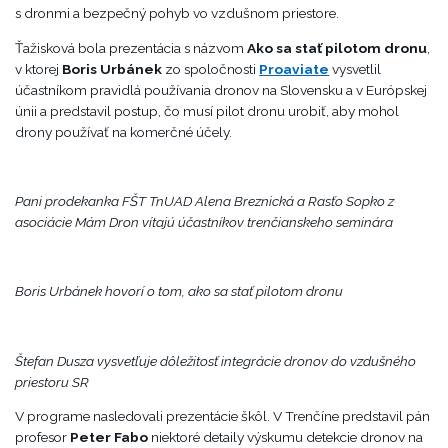
s dronmi a bezpečný pohyb vo vzdušnom priestore.
Ťažisková bola prezentácia s názvom
Ako sa stať pilotom dronu
,
v ktorej
Boris Urbánek
zo spoločnosti
Proaviate
vysvetlil
účastníkom pravidlá používania dronov na Slovensku a v Európskej
únii a predstavil postup, čo musí pilot dronu urobiť, aby mohol
drony používať na komerčné účely.
Pani prodekanka FŠT TnUAD Alena Breznická a Rasťo Sopko z
asociácie Mám Dron vítajú účastníkov trenčianskeho seminára
Boris Urbánek hovorí o tom, ako sa stať pilotom dronu
Štefan Dusza vysvetľuje dôležitosť integrácie dronov do vzdušného
priestoru SR
V programe nasledovali prezentácie škôl. V Trenčíne predstavil pán
profesor
Peter Fabo
niektoré detaily výskumu detekcie dronov na