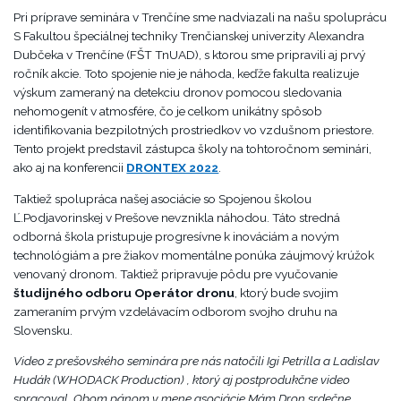
Pri príprave seminára v Trenčíne sme nadviazali na našu spoluprácu
S Fakultou špeciálnej techniky Trenčianskej univerzity Alexandra
Dubčeka v Trenčíne (FŠT TnUAD), s ktorou sme pripravili aj prvý
ročník akcie. Toto spojenie nie je náhoda, keďže fakulta realizuje
výskum zameraný na detekciu dronov pomocou sledovania
nehomogenít v atmosfére, čo je celkom unikátny spôsob
identifikovania bezpilotných prostriedkov vo vzdušnom priestore.
Tento projekt predstavil zástupca školy na tohtoročnom seminári,
ako aj na konferencii
DRONTEX 2022
.
Taktiež spolupráca našej asociácie so Spojenou školou
Ľ.Podjavorinskej v Prešove nevznikla náhodou. Táto stredná
odborná škola pristupuje progresívne k inováciám a novým
technológiám a pre žiakov momentálne ponúka záujmový krúžok
venovaný dronom. Taktiež pripravuje pôdu pre vyučovanie
študijného odboru Operátor dronu
, ktorý bude svojim
zameraním prvým vzdelávacím odborom svojho druhu na
Slovensku.
Video z prešovského seminára pre nás natočili Igi Petrilla a Ladislav
Hudák (WHODACK Production) , ktorý aj postprodukčne video
spracoval. Obom pánom v mene asociácie Mám Dron srdečne