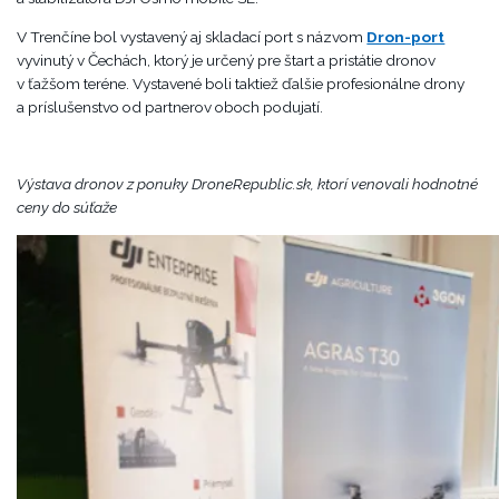
V Trenčíne bol vystavený aj skladací port s názvom
Dron-port
vyvinutý v Čechách, ktorý je určený pre štart a pristátie dronov
v ťažšom teréne. Vystavené boli taktiež ďalšie profesionálne drony
a príslušenstvo od partnerov oboch podujatí.
Výstava dronov z ponuky DroneRepublic.sk, ktorí venovali hodnotné
ceny do súťaže