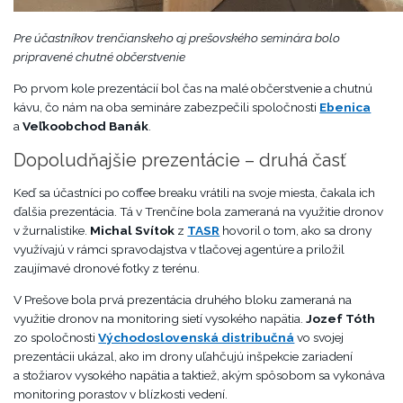
Pre účastníkov trenčianskeho aj prešovského seminára bolo
pripravené chutné občerstvenie
Po prvom kole prezentácií bol čas na malé občerstvenie a chutnú
kávu, čo nám na oba semináre zabezpečili spoločnosti
Ebenica
a
Veľkoobchod Banák
.
Dopoludňajšie prezentácie – druhá časť
Keď sa účastníci po coffee breaku vrátili na svoje miesta, čakala ich
ďalšia prezentácia. Tá v Trenčíne bola zameraná na využitie dronov
v žurnalistike.
Michal Svítok
z
TASR
hovoril o tom, ako sa drony
využívajú v rámci spravodajstva v tlačovej agentúre a priložil
zaujímavé dronové fotky z terénu.
V Prešove bola prvá prezentácia druhého bloku zameraná na
využitie dronov na monitoring sietí vysokého napätia.
Jozef Tóth
zo spoločnosti
Východoslovenská distribučná
vo svojej
prezentácii ukázal, ako im drony uľahčujú inšpekcie zariadení
a stožiarov vysokého napätia a taktiež, akým spôsobom sa vykonáva
monitoring porastov v blízkosti vedení.