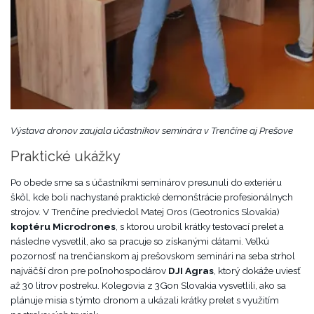
Výstava dronov zaujala účastníkov seminára v Trenčíne aj Prešove
Praktické ukážky
Po obede sme sa s účastníkmi seminárov presunuli do exteriéru
škôl, kde boli nachystané praktické demonštrácie profesionálnych
strojov. V Trenčíne predviedol Matej Oros (Geotronics Slovakia)
koptéru Microdrones
, s ktorou urobil krátky testovací prelet a
následne vysvetlil, ako sa pracuje so získanými dátami. Veľkú
pozornosť na trenčianskom aj prešovskom seminári na seba strhol
najväčší dron pre poľnohospodárov
DJI Agras
, ktorý dokáže uviesť
až 30 litrov postreku. Kolegovia z 3Gon Slovakia vysvetlili, ako sa
plánuje misia s týmto dronom a ukázali krátky prelet s využitím