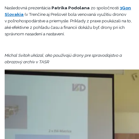
Nasledovná prezentácia
Patrika Podolana
zo spoločnosti
3Gon
Slovakia
(v Trenčíne aj Prešove) bola venovaná využitiu dronov
v poľnohospodárstve a priemysle. Príklady z praxe poukázali na to,
aké efektívne z pohľadu času a financií dokážu byť drony pri ich
správnom nasadení a nastavení.
Michal Svítok ukázal, ako používajú drony pre spravodajstvo a
obrazový archív v TASR