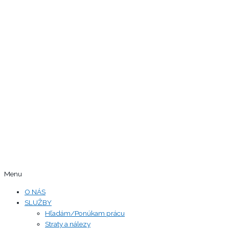
Menu
O NÁS
SLUŽBY
Hľadám/Ponúkam prácu
Straty a nálezy