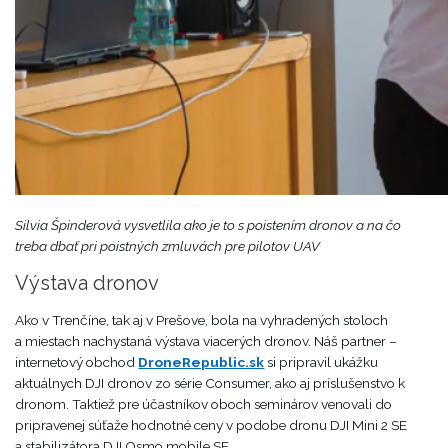
Silvia Špinderová vysvetlila ako je to s poistením dronov a na čo
treba dbať pri poistných zmluvách pre pilotov UAV
Výstava dronov
Ako v Trenčíne, tak aj v Prešove, bola na vyhradených stoloch
a miestach nachystaná výstava viacerých dronov. Náš partner –
internetový obchod
DroneRepublic.sk
si pripravil ukážku
aktuálnych DJI dronov zo série Consumer, ako aj príslušenstvo k
dronom. Taktiež pre účastníkov oboch seminárov venovali do
pripravenej súťaže hodnotné ceny v podobe dronu DJI Mini 2 SE
a stabilizátora DJI Osmo mobile SE.