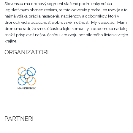
Slovensku má dronový segment sťažené podmienky vďaka
legislatívnym obmedzeniam, sa toto odvetvie predsa len rozvíja a to
najmä vďaka práci a nasadeniu nadšencov a odborníkov, ktorí v
dronoch vidia budúcnosť a obrovské možnosti. My, v asociácii Mám
dron sme radi, že sme súčasťou tejto komunity a budeme sa naďalej
snažiť prispievať našou časťou k rozvoju bezpilotného lietania v tejto
krajine.
ORGANIZÁTORI
PARTNERI