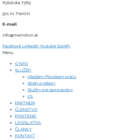
Rybárska 7389
911 01 Trenčín
E-mail
info@mamdron.sk
Facebook
Linkedin
Youtube
Spotify
Menu
O NÁS
SLUŽBY
Hľadám/Ponúkam prácu
Straty a nálezy
Služby pre samosprávy
2%
PARTNERI
ČLENSTVO
POISTENIE
LEGISLATÍVA
ČLÁNKY
KONTAKT