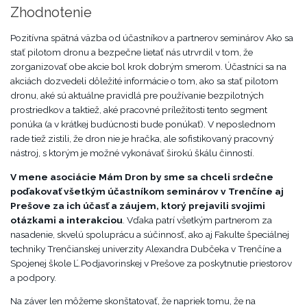
Zhodnotenie
Pozitívna spätná väzba od účastníkov a partnerov seminárov Ako sa
stať pilotom dronu a bezpečne lietať nás utrvrdil v tom, že
zorganizovať obe akcie bol krok dobrým smerom. Účastníci sa na
akciách dozvedeli dôležité informácie o tom, ako sa stať pilotom
dronu, aké sú aktuálne pravidlá pre používanie bezpilotných
prostriedkov a taktiež, aké pracovné príležitosti tento segment
ponúka (a v krátkej budúcnosti bude ponúkať). V neposlednom
rade tiež zistili, že dron nie je hračka, ale sofistikovaný pracovný
nástroj, s ktorým je možné vykonávať širokú škálu činností.
V mene asociácie Mám Dron by sme sa chceli srdečne
poďakovať všetkým účastníkom seminárov v Trenčíne aj
Prešove za ich účasť a záujem, ktorý prejavili svojimi
otázkami a interakciou
. Vďaka patrí všetkým partnerom za
nasadenie, skvelú spoluprácu a súčinnosť, ako aj Fakulte špeciálnej
techniky Trenčianskej univerzity Alexandra Dubčeka v Trenčíne a
Spojenej škole Ľ.Podjavorinskej v Prešove za poskytnutie priestorov
a podpory.
Na záver len môžeme skonštatovať, že napriek tomu, že na