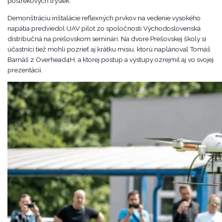
postrekových trysiek.
Demonštráciu inštalácie reflexných prvkov na vedenie vysokého
napätia predviedol UAV pilot zo spoločnosti Východoslovenská
distribučná na prešovskom seminári. Na dvore Prešovskej školy si
účastníci tiež mohli pozrieť aj krátku misiu, ktorú naplánoval Tomáš
Barnáš z Overhead4H, a ktorej postup a výstupy ozrejmil aj vo svojej
prezentácii.