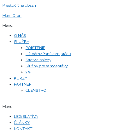
Preskočiť na obsah
Mám Dron
Menu
O NÁS
SLUŽBY
POISTENIE
Hľadám/Ponúkam prácu
Straty a nálezy
Služby pre samosprávy
2%
KURZY
PARTNERI
ČLENSTVO
Menu
LEGISLATÍVA
ČLÁNKY
KONTAKT