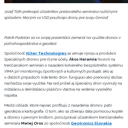
Jozef Tóth prekvapil účastníkov prešovského seminára rozličnými
spôsobmi, ktorými vo VSD používajú drony pre svoju činnosť
Patrik Podolan sa vo svojej prezentácii zameral na využitie dronov v
poľnohospodárstve a geodézii
Spoločnosť
Aliter Technologies
sa venuje vývoju a produkcii
špeciálnych dronov pre rôzne účely.
Ákos Haramia
hovoril na
trenčianskom seminári o nasadení kotveného bezpilotného systému
VIMA pri monitoringu športových a kultúrnych podujatí, ako aj
o ďalších prípadoch, kde tento dron, fungujúci ako prenosný stožiar,
nachádza svoje využitie. Na rad prišiel aj špeciálny dron vyvinutý na
inštaláciu a deinštaláciu plašičov vtáctva na vedenia vysokého
napätia.
Medzi oblasti, ktoré najviac profitujú z nasadenia dronov, patrí
geodézia a kartografia. O tom, ako sa zbierajú dáta pomocou koptér
a dronov s pevným krídlom, porozprával účastníkom trenčianskeho
seminára
Matej Oros
zo spoločnosti
Geotronics Slovakia
.