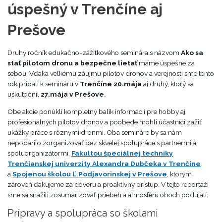
úspešný v Trenčíne aj
Prešove
Druhý ročník edukačno-zážitkového seminára s názvom
Ako sa
stať pilotom dronu a bezpečne lietať
máme úspešne za
sebou. Vďaka veľkému záujmu pilotov dronov a verejnosti sme tento
rok pridali k semináru v
Trenčíne 20.mája
aj druhý, ktorý sa
uskutočnil
27.mája v Prešove
.
Obe akcie ponúkli kompletný balík informácií pre hobby aj
profesionálnych pilotov dronov a poobede mohli účastníci zažiť
ukážky práce s rôznymi dronmi. Oba semináre by sa nám
nepodarilo zorganizovať bez skvelej spolupráce s partnermi a
spoluorganizátormi,
Fakultou špeciálnej techniky
Trenčianskej univerzity Alexandra Dubčeka v Trenčíne
a
Spojenou školou Ľ.Podjavorinskej v Prešove
, ktorým
zároveň ďakujeme za dôveru a proaktívny prístup. V tejto reportáži
sme sa snažili zosumarizovať priebeh a atmosféru oboch podujatí.
Prípravy a spolupráca so školami