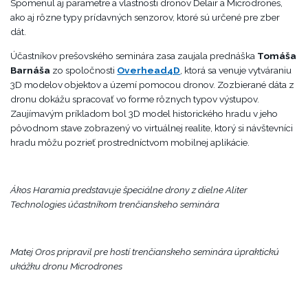
Spomenul aj parametre a vlastnosti dronov Delair a Microdrones,
ako aj rôzne typy prídavných senzorov, ktoré sú určené pre zber
dát.
Účastníkov prešovského seminára zasa zaujala prednáška
Tomáša
Barnáša
zo spoločnosti
Overhead4D
, ktorá sa venuje vytváraniu
3D modelov objektov a území pomocou dronov. Zozbierané dáta z
dronu dokážu spracovať vo forme rôznych typov výstupov.
Zaujímavým príkladom bol 3D model historického hradu v jeho
pôvodnom stave zobrazený vo virtuálnej realite, ktorý si návštevníci
hradu môžu pozrieť prostredníctvom mobilnej aplikácie.
Ákos Haramia predstavuje špeciálne drony z dielne Aliter
Technologies účastníkom trenčianskeho seminára
Matej Oros pripravil pre hostí trenčianskeho seminára úpraktickú
ukážku dronu Microdrones