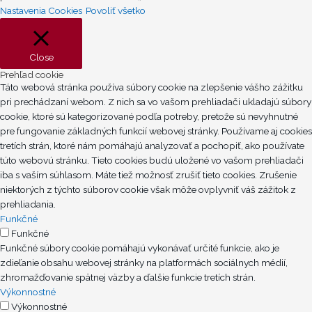
b
e
u
i
Nastavenia Cookies
Povoliť všetko
o
d
b
f
Close
o
i
e
y
Prehľad cookie
Táto webová stránka používa súbory cookie na zlepšenie vášho zážitku
k
n
pri prechádzaní webom. Z nich sa vo vašom prehliadači ukladajú súbory
cookie, ktoré sú kategorizované podľa potreby, pretože sú nevyhnutné
pre fungovanie základných funkcií webovej stránky. Používame aj cookies
tretích strán, ktoré nám pomáhajú analyzovať a pochopiť, ako používate
túto webovú stránku. Tieto cookies budú uložené vo vašom prehliadači
iba s vaším súhlasom. Máte tiež možnosť zrušiť tieto cookies. Zrušenie
niektorých z týchto súborov cookie však môže ovplyvniť váš zážitok z
prehliadania.
Funkčné
Funkčné
Funkčné súbory cookie pomáhajú vykonávať určité funkcie, ako je
zdieľanie obsahu webovej stránky na platformách sociálnych médií,
zhromažďovanie spätnej väzby a ďalšie funkcie tretích strán.
Výkonnostné
Výkonnostné