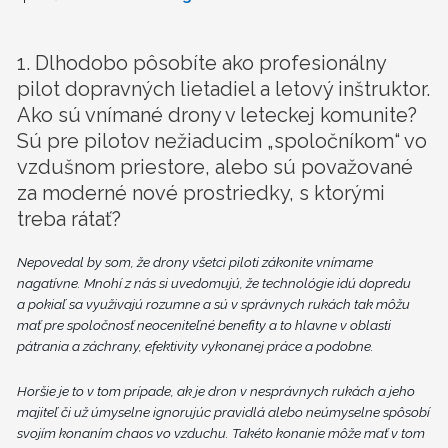
1. Dlhodobo pôsobíte ako profesionálny
pilot dopravných lietadiel a letový inštruktor.
Ako sú vnímané drony v leteckej komunite?
Sú pre pilotov nežiaducim „spoločníkom“ vo
vzdušnom priestore, alebo sú považované
za moderné nové prostriedky, s ktorými
treba rátať?
Nepovedal by som, že drony všetci piloti zákonite vnímame
nagatívne. Mnohí z nás si uvedomujú, že technológie idú dopredu
a pokiaľ sa využivajú rozumne a sú v správnych rukách tak môžu
mať pre spoločnosť neoceniteľné benefity a to hlavne v oblasti
pátrania a záchrany, efektivity vykonanej práce a podobne.
Horšie je to v tom prípade, ak je dron v nesprávnych rukách a jeho
majiteľ či už úmyselne ignorujúc pravidlá alebo neúmyselne spôsobí
svojím konaním chaos vo vzduchu. Takéto konanie môže mať v tom