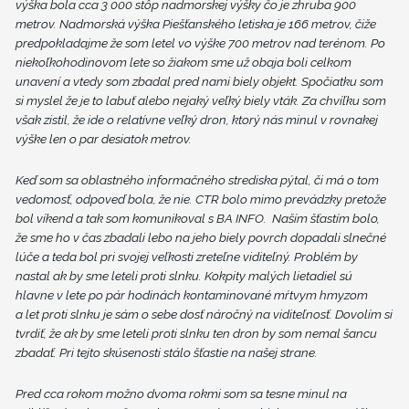
výška bola cca 3 000 stôp nadmorskej výšky čo je zhruba 900
metrov.
Nadmorská výška Piešťanského letiska je 166 metrov, čiže
predpokladajme že som letel vo výške 700 metrov nad terénom. Po
niekoľkohodinovom lete so žiakom sme už obaja boli celkom
unavení a vtedy som zbadal pred nami biely objekt. Spočiatku som
si myslel že je to labuť alebo nejaký veľký biely vták. Za chvíľku som
však zistil, že ide o relatívne veľký dron, ktorý nás minul v rovnakej
výške len o par desiatok metrov.
Keď som sa oblastného informačného strediska pýtal, či má o tom
vedomosť, odpoveď bola, že nie. CTR bolo mimo prevádzky pretože
bol víkend a tak som komunikoval s BA INFO. Naším šťastím bolo,
že sme ho v čas zbadali lebo na jeho biely povrch dopadali slnečné
lúče a teda bol pri svojej veľkosti zreteľne viditeľný. Problém by
nastal ak by sme leteli proti slnku. Kokpity malých lietadiel sú
hlavne v lete po pár hodinách kontaminované mŕtvym hmyzom
a let proti slnku je sám o sebe dosť náročný na viditeľnosť. Dovolím si
tvrdiť, že ak by sme leteli proti slnku ten dron by som nemal šancu
zbadať. Pri tejto skúsenosti stálo šťastie na našej strane.
Pred cca rokom možno dvoma rokmi som sa tesne minul na