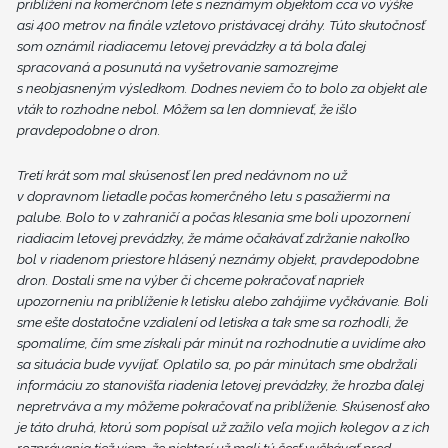
priblížení na komerčnom lete s neznámym objektom cca vo výške
asi 400 metrov na finále vzletovo pristávacej dráhy. Túto skutočnosť
som oznámil riadiacemu letovej prevádzky a tá bola ďalej
spracovaná a posunutá na vyšetrovanie samozrejme
s neobjasneným výsledkom. Dodnes neviem čo to bolo za objekt ale
vták to rozhodne nebol. Môžem sa len domnievať, že išlo
pravdepodobne o dron.
Tretí krát som mal skúsenosť len pred nedávnom no už
v dopravnom lietadle počas komerčného letu s pasažiermi na
palube. Bolo to v zahraničí a počas klesania sme boli upozornení
riadiacim letovej prevádzky, že máme očakávať zdržanie nakoľko
bol v riadenom priestore hlásený neznámy objekt, pravdepodobne
dron. Dostali sme na výber či chceme pokračovať napriek
upozorneniu na priblíženie k letisku alebo zahájime vyčkávanie. Boli
sme ešte dostatočne vzdialení od letiska a tak sme sa rozhodli, že
spomalíme, čím sme získali pár minút na rozhodnutie a uvidíme ako
sa situácia bude vyvíjať. Oplatilo sa, po pár minútach sme obdržali
informáciu zo stanovišťa riadenia letovej prevádzky, že hrozba ďalej
nepretrváva a my môžeme pokračovať na priblíženie. Skúsenosť ako
je táto druhá, ktorú som popísal už zažilo veľa mojich kolegov a z ich
rozprávania tiež viem, že niektorí už mali tú česť vyčkávať pred