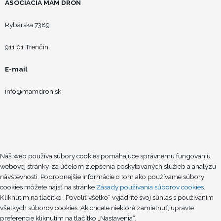
ASOCIÁCIA MÁM DRON
Rybárska 7389
911 01 Trenčín
E-mail
info@mamdron.sk
F
L
Y
S
a
i
o
p
Náš web používa súbory cookies pomáhajúce správnemu fungovaniu
webovej stránky, za účelom zlepšenia poskytovaných služieb a analýzu
c
n
u
o
návštevnosti. Podrobnejšie informácie o tom ako používame súbory
cookies môžete nájsť na stránke
Zásady používania súborov cookies
.
e
k
t
t
Kliknutím na tlačítko „Povoliť všetko“ vyjadríte svoj súhlas s používaním
všetkých súborov cookies. Ak chcete niektoré zamietnuť, upravte
preferencie kliknutím na tlačítko „Nastavenia“.