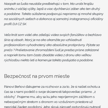
Naopak sa ľudia neustále predbiehajú v tom, kto urobí krajšiu
snímku z väčšej výšky, lepší a viac dychberúci záber ako ten druhý
a podobne. Takéto súťaženie podporujú nepriamo aj mnohé skupiny
na sociálnych sieťach a dokonca aj samotný instagramový oficiálny
profil DJI CZ SK.
Veľa krát som videl ako zdieľajú videa svojich fanúšikov a bezhlavo
šíria aj obsah, ktorý je na oko okamžite po vzhliadnutí
profesionálom vyhodnotený ako absolútne protiprávny. Pýtate sa
prečo ? Prelietavanie zhromaždení ľudí je predsa prísne zakázané
a napriek tomu tam často zbadáte videa z dronu ako veľkou
rýchlosťou niekto letí a kameruje takéto podujatia a podobne.
Bezpečnosť na prvom mieste
Pánovi Beňovi ďakujeme za rozhovor a za to, že si našiel ochotu a
čas sa s nami podeliť o svoje skúsenosti takpovediac priamo „z
oblohy“. Prajeme mu, aby sa ku jeho nepríjemným zážitkom s
nebezpečným stretom s dronom vo vzdušnom priestore už
nepridal žiaden podobný. Jeho slová zároveň potvrdzujú nutnosť