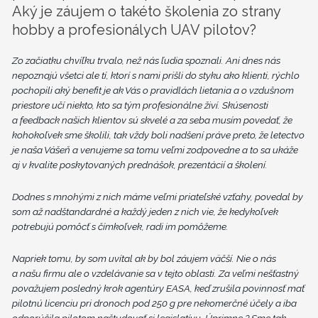
Aký je záujem o takéto školenia zo strany
hobby a profesionálych UAV pilotov?
Zo začiatku chvíľku trvalo, než nás ľudia spoznali. Ani dnes nás
nepoznajú všetci ale tí, ktorí s nami prišli do styku ako klienti, rýchlo
pochopili aký benefit je ak Vás o pravidlách lietania a o vzdušnom
priestore učí niekto, kto sa tým profesionálne živí. Skúsenosti
a feedback našich klientov sú skvelé a za seba musím povedať, že
kohokoľvek sme školili, tak vždy boli nadšení práve preto, že letectvo
je naša Vášeň a venujeme sa tomu veľmi zodpovedne a to sa ukáže
aj v kvalite poskytovaných prednášok, prezentácií a školení.
Dodnes s mnohými z nich máme veľmi priateľské vzťahy, povedal by
som až nadštandardné a každý jeden z nich vie, že kedykoľvek
potrebujú pomôcť s čímkoľvek, radi im pomôžeme.
Napriek tomu, by som uvítal ak by bol záujem väčší. Nie o nás
a našu firmu ale o vzdelávanie sa v tejto oblasti. Za veľmi nešťastný
považujem posledný krok agentúry EASA, keď zrušila povinnosť mať
pilotnú licenciu pri dronoch pod 250 g pre nekomerčné účely a iba
odporúčila pilotom naštudovať si legislatívu. Úprimne ? Sme tak