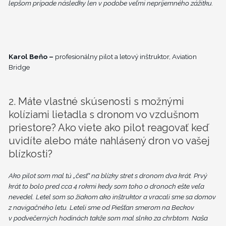
lepšom prípade následky len v podobe veľmi nepríjemného zážitku.
Karol Beňo –
profesionálny pilot a letový inštruktor, Aviation
Bridge
2. Máte vlastné skúsenosti s možnými
kolíziami lietadla s dronom vo vzdušnom
priestore? Ako viete ako pilot reagovať keď
uvidíte alebo máte nahlásený dron vo vašej
blízkosti?
Ako pilot som mal tú „česť“ na blízky stret s dronom dva krát. Prvý
krát to bolo pred cca 4 rokmi kedy som toho o dronoch ešte veľa
nevedel. Letel som so žiakom ako inštruktor a vracali sme sa domov
z navigačného letu. Leteli sme od Piešťan smerom na Beckov
v podvečerných hodinách takže som mal slnko za chrbtom. Naša