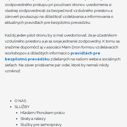
zodpovedného prístupu pri používaní dronov, uvedomenia si
vlastnej zodpovednosti za bezpečnosť vzdušného priestoru a
zároveň poukazujú na dôležitosť vzdelávania a informovania o
aktuálnych pravidlách pre bezpilotnú prevádzku.
Každý jeden pilot dronu by si mal uvedomovať, že je účastníkom
vzdušného priestoru a je sa svoje jednanie zodpovedný. K tomu sa
snažíme dopomôcť aj v asociácii Mám Dron formou vzdelávacích
workshopov a dôležitých informácií o
pravidlách pre
bezpilotnú prevádzku
zdieľaných na našom webe a sociálnych
sieťach. Na záver pridávame pár videí, ktoré by nemali nikdy
vzniknúť:
Menu
O NÁS
SLUŽBY
Hľadám/Ponúkam prácu
Straty a nálezy
Služby pre samosprávy