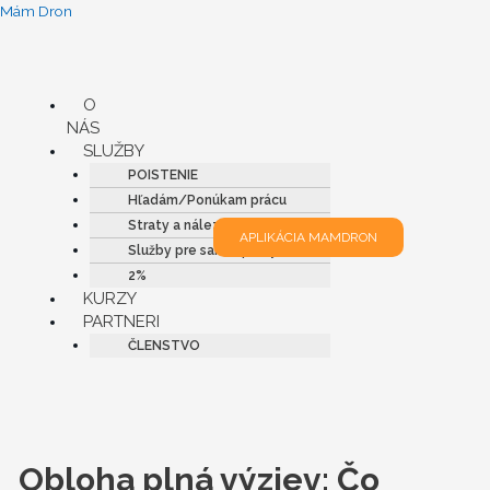
Preskočiť
Mám Dron
na
obsah
Menu
O
NÁS
SLUŽBY
POISTENIE
Hľadám/Ponúkam prácu
Straty a nálezy
APLIKÁCIA MAMDRON
Služby pre samosprávy
2%
KURZY
PARTNERI
ČLENSTVO
Obloha plná výziev: Čo