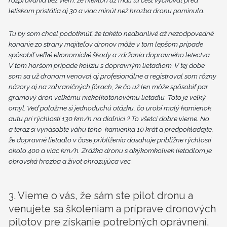
letiskom pristátia aj 30 a viac minút než hrozba dronu pominula.
Tu by som chcel podotknúť, že takéto nedbanlivé až nezodpovedné
konanie zo strany majiteľov dronov môže v tom lepšom prípade
spôsobiť veľké ekonomické škody a zdržania dopravného letectva.
V tom horšom prípade kolíziu s dopravným lietadlom. V tej dobe
som sa už dronom venoval aj profesionálne a registroval som rôzny
názory aj na zahraničných fórach, že čo už len môže spôsobiť par
gramový dron veľkému niekoľkotonovému lietadlu. Toto je veľký
omyl. Veď položme si jednoduchú otázku, čo urobí malý kamienok
autu pri rýchlosti 130 km/h na diaľnici ? To všetci dobre vieme. No
a teraz si vynásobte váhu toho kamienka 10 krát a predpokladajte,
že dopravné lietadlo v čase priblíženia dosahuje približne rýchlosti
okolo 400 a viac km/h. Zrážka dronu s akýkomkoľvek lietadlom je
obrovská hrozba a život ohrozujúca vec.
3. Vieme o vás, že sám ste pilot dronu a
venujete sa školeniam a príprave dronových
pilotov pre získanie potrebných oprávnení.