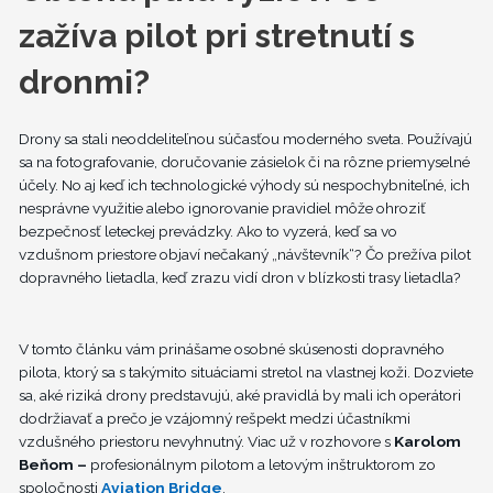
zažíva pilot pri stretnutí s
dronmi?
Drony sa stali neoddeliteľnou súčasťou moderného sveta. Používajú
sa na fotografovanie, doručovanie zásielok či na rôzne priemyselné
účely. No aj keď ich technologické výhody sú nespochybniteľné, ich
nesprávne využitie alebo ignorovanie pravidiel môže ohroziť
bezpečnosť leteckej prevádzky. Ako to vyzerá, keď sa vo
vzdušnom priestore objaví nečakaný „návštevník“? Čo prežíva pilot
dopravného lietadla, keď zrazu vidí dron v blízkosti trasy lietadla?
V tomto článku vám prinášame osobné skúsenosti dopravného
pilota, ktorý sa s takýmito situáciami stretol na vlastnej koži. Dozviete
sa, aké riziká drony predstavujú, aké pravidlá by mali ich operátori
dodržiavať a prečo je vzájomný rešpekt medzi účastníkmi
vzdušného priestoru nevyhnutný. Viac už v rozhovore s
Karolom
Beňom –
profesionálnym pilotom a letovým inštruktorom zo
spoločnosti
Aviation Bridge
.