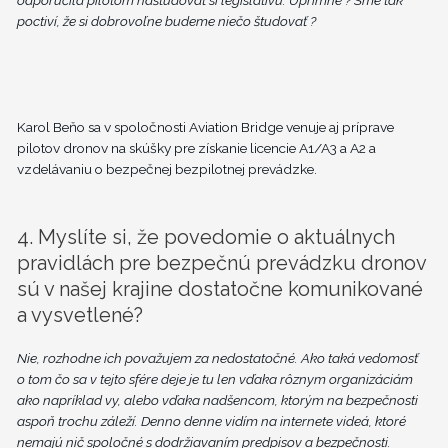
poctiví, že si dobrovoľne budeme niečo študovať ?
Karol Beňo sa v spoločnosti Aviation Bridge venuje aj príprave
pilotov dronov na skúšky pre získanie licencie A1/A3 a A2 a
vzdelávaniu o bezpečnej bezpilotnej prevádzke.
4. Myslíte si, že povedomie o aktuálnych
pravidlách pre bezpečnú prevádzku dronov
sú v našej krajine dostatočne komunikované
a vysvetlené?
Nie, rozhodne ich považujem za nedostatočné. Ako taká vedomosť
o tom čo sa v tejto sfére deje je tu len vďaka rôznym organizáciám
ako napríklad vy, alebo vďaka nadšencom, ktorým na bezpečnosti
aspoň trochu záleží. Denno denne vidím na internete videá, ktoré
nemajú nič spoločné s dodržiavaním predpisov a bezpečnosti.