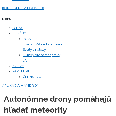
KONFERENCIA DRONTEX
Menu
O NÁS
SLUŽBY
POISTENIE
Hľadám/Ponúkam prácu
Straty a nálezy
Služby pre samosprávy
2%
KURZY
PARTNERI
ČLENSTVO
APLIKÁCIA MAMDRON
Autonómne drony pomáhajú
hľadať meteority