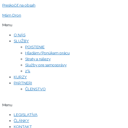
Preskočiť na obsah
Mám Dron
Menu
O NÁS
SLUŽBY
POISTENIE
Hľadám/Ponúkam prácu
Straty a nálezy
Služby pre samosprávy
2%
KURZY
PARTNERI
ČLENSTVO
Menu
LEGISLATÍVA
ČLÁNKY
KONTAKT