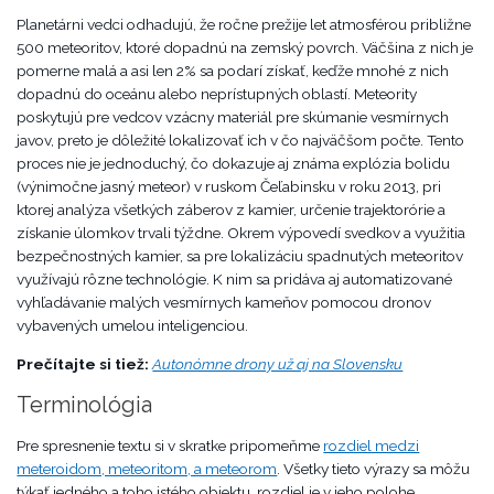
Planetárni vedci odhadujú, že ročne prežije let atmosférou približne
500 meteoritov, ktoré dopadnú na zemský povrch. Väčšina z nich je
pomerne malá a asi len 2% sa podarí získať, keďže mnohé z nich
dopadnú do oceánu alebo neprístupných oblastí. Meteority
poskytujú pre vedcov vzácny materiál pre skúmanie vesmírnych
javov, preto je dôležité lokalizovať ich v čo najväčšom počte. Tento
proces nie je jednoduchý, čo dokazuje aj známa explózia bolidu
(výnimočne jasný meteor) v ruskom Čeľabinsku v roku 2013, pri
ktorej analýza všetkých záberov z kamier, určenie trajektorórie a
získanie úlomkov trvali týždne. Okrem výpovedí svedkov a využitia
bezpečnostných kamier, sa pre lokalizáciu spadnutých meteoritov
využívajú rôzne technológie. K nim sa pridáva aj automatizované
vyhľadávanie malých vesmírnych kameňov pomocou dronov
vybavených umelou inteligenciou.
Prečítajte si tiež:
Autonómne drony už aj na Slovensku
Terminológia
Pre spresnenie textu si v skratke pripomeňme
rozdiel medzi
meteroidom, meteoritom, a meteorom
. Všetky tieto výrazy sa môžu
týkať jedného a toho istého objektu, rozdiel je v jeho polohe