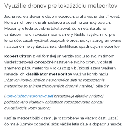
Využitie dronov pre lokalizáciu meteoritov
Jedna vec je získavanie dát o meteoroch, druhá vec je identifikovať,
ktoré z nich preniknú atmosférou a dosiahnu zemský povrch.
Meteority je teda potrebné lokalizovať, čo je neľahká úloha
vzhľadom na ich zväčša malé rozmery. Niektorí výskumníci pre
tento účel začali využívať bezpilotné prostriedky naprogramované
na autonómne vyhľadávanie a identifikáciu spadnutých meteoritov.
Robert Citron
z Kalifornskej univerzity spolu so svojim tímom
viackrát testovali koncepčné nastavenie svojho dronu v oblasti
známeho pádu meteoritu v roku 2019 v blízkosti jazera Walker v
Nevade. Ich
klasifikátor meteoritov
využíva kombináciu
„
rôznych konvolučných neurónových sietí na rozpoznanie
meteoritov zo snímok zhotovených dronmi v teréne,
“ píše tím.
(
Konvolučná neurónová sieť
predstavuje efektívny nástroj
počítačového videnia v oblastiach rozpoznávania obrazu
a klasifikácie. Pozn.autora)
Keď sa meteorit blíži k zemi, je rozdrobený na viacero častí. Zatiaľ,
čo malé úlomky dopadnú skôr, väčšie letia ďalej a dopadnú neskôr.