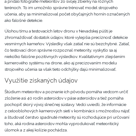
a pridali fotografie meteoritov zo svojej zbierky na rôznych
terénoch. To im umožnilo správne trénovať model strojového
učenia, aby sa minimalizoval počet obyčajných hornín označených
ako falošné detekcie.
Úlohou tímu a testovacích letov dronu v Nevadskej púšti je
zhromažďovať dostatok údajov, ktoré vylepšia precíznosť detekcie
vesmírnych kameňov. Výsledky však zatiaľ nie sú bezchybné. Zatiaľ,
čo testovací dron správne rozpoznal meteority, vyskytlo sa aj
niekoľko falošne pozitívnych výsledkov. Kvalitatívnym zlepšením
kamerového systému na drone, ako aj precizovaním modelu
strojového učenia sa však tieto odchýlky dajú minimalizovať.
Využitie získaných údajov
Štúdium meteoritov a poznanie ich pôvodu pomáha vedcom určiť
zloženie asi 40 rodín asteroidov v páse asteroidov a tiež pomáha
pochopiť skorý vývoj slnečnej sústavy. Vedci uviedli, že informácie
z celooblohových kamerových sietí v kombinácii s možnosťou nájsť
a študovať čerstvo spadnuté meteority sú rozhodujúce pri určovaní
toho, aká rodina asteroidov mohla vyprodukovať meteoritický
úlomok a z akej kolízie pochádza.