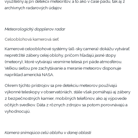
využiteľný aj pri detekcii meteoritov, a to ako v čase pádu, tak aj z
archívnych radarových údajov.
Meteorologický dopplerov radar
Celooblohová kamerová sieť
Kamerové celooblohové systémy (all-sky camera) dokážu vytvárať
nepretržité zábery celej oblohy, pričom hľadajú jasné stopy
(meteory), ktoré vytvárajú vesmírne telesá pri páde atmosférou.
Veľkou sieťou pre zachytávanie a meranie meteorov disponuje
napríklad americká NASA.
Okrem týchto prístrojov sa pre detekciu meteorov používajú
výkonné teleskopy v observatóriách, stále však pomáhajú aj zábery
z bezpečnostných kamier, mobilných telefónov, ako aj výpovede
očitých svedkov. Dáta z rôznych zdrojov sa potom porovnávajú a
vyhodnocujú.
Kamera snímajúca celú oblohu v danej oblasti