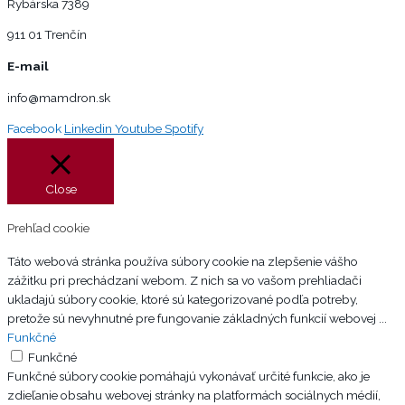
Rybárska 7389
911 01 Trenčín
E-mail
info@mamdron.sk
Facebook
Linkedin
Youtube
Spotify
Close
Prehľad cookie
Táto webová stránka používa súbory cookie na zlepšenie vášho
zážitku pri prechádzaní webom. Z nich sa vo vašom prehliadači
ukladajú súbory cookie, ktoré sú kategorizované podľa potreby,
pretože sú nevyhnutné pre fungovanie základných funkcií webovej
...
Funkčné
Funkčné
Funkčné súbory cookie pomáhajú vykonávať určité funkcie, ako je
zdieľanie obsahu webovej stránky na platformách sociálnych médií,