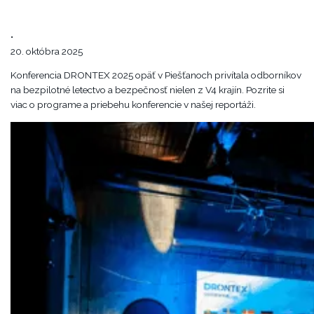
•
20. októbra 2025
Konferencia DRONTEX 2025 opäť v Piešťanoch privítala odborníkov
na bezpilotné letectvo a bezpečnosť nielen z V4 krajín. Pozrite si
viac o programe a priebehu konferencie v našej reportáži.