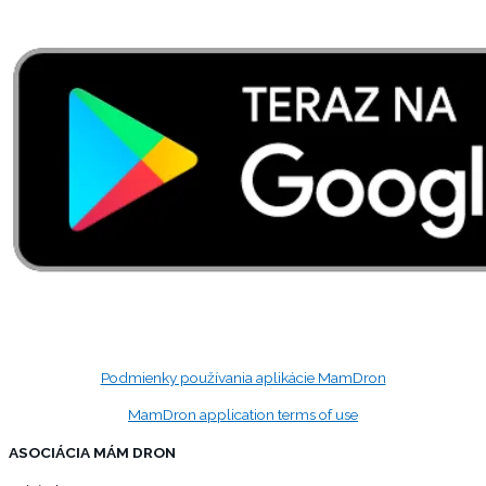
Podmienky používania aplikácie MamDron
MamDron application terms of use
ASOCIÁCIA MÁM DRON