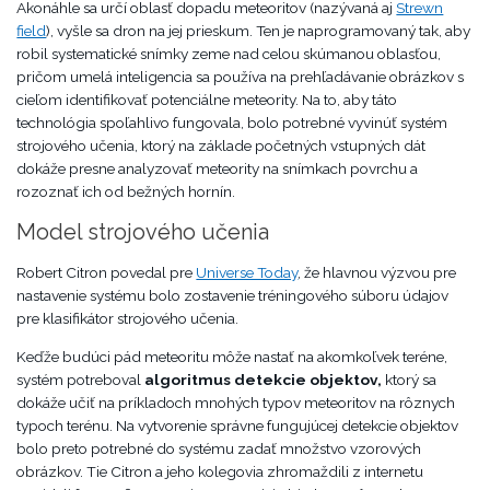
Akonáhle sa určí oblasť dopadu meteoritov (nazývaná aj
Strewn
field
), vyšle sa dron na jej prieskum. Ten je naprogramovaný tak, aby
robil systematické snímky zeme nad celou skúmanou oblasťou,
pričom umelá inteligencia sa používa na prehľadávanie obrázkov s
cieľom identifikovať potenciálne meteority. Na to, aby táto
technológia spoľahlivo fungovala, bolo potrebné vyvinúť systém
strojového učenia, ktorý na základe početných vstupných dát
dokáže presne analyzovať meteority na snímkach povrchu a
rozoznať ich od bežných hornín.
Model strojového učenia
Robert Citron povedal pre
Universe Today
, že hlavnou výzvou pre
nastavenie systému bolo zostavenie tréningového súboru údajov
pre klasifikátor strojového učenia.
Keďže budúci pád meteoritu môže nastať na akomkoľvek teréne,
systém potreboval
algoritmus detekcie objektov,
ktorý sa
dokáže učiť na príkladoch mnohých typov meteoritov na rôznych
typoch terénu. Na vytvorenie správne fungujúcej detekcie objektov
bolo preto potrebné do systému zadať množstvo vzorových
obrázkov. Tie Citron a jeho kolegovia zhromaždili z internetu