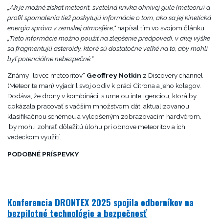
„Ak je možné získať meteorit, svetelná krivka ohnivej gule (meteoru) a
profil spomalenia tiež poskytujú informácie o tom, ako sa jej kinetická
energia správa v zemskej atmosfére,“
napísal tím vo svojom článku.
„Tieto informácie možno použiť na zlepšenie predpovedí, v akej výške
sa fragmentujú asteroidy, ktoré sú dostatočne veľké na to, aby mohli
byť potenciálne nebezpečné.“
Známy „lovec meteoritov“
Geoffrey Notkin
z Discovery channel
(Meteorite man) vyjadril svoj obdiv k práci Citrona a jeho kolegov.
Dodáva, že drony v kombinácii s umelou inteligenciou, ktorá by
dokázala pracovať s väčším množstvom dát, aktualizovanou
klasifikačnou schémou a vylepšeným zobrazovacím hardvérom,
by mohli zohrať dôležitú úlohu pri obnove meteoritov a ich
vedeckom využití.
PODOBNÉ PRÍSPEVKY
Konferencia DRONTEX 2025 spojila odborníkov na
bezpilotné technológie a bezpečnosť