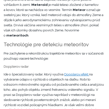
vzhľadom k zemi.
Meteroid
je malé teleso zložené z kameňov
a kovov, ktoré sa nachádza vo vesmíre. Termín
Meteor
označuje
svetelný jav, ktorý vzniká, keď meteroid vstúpi do atmosféry Zeme a
dôjde k jeho aerodynamickému zohrievaniu vytvárajúcemu prúd
svetla. Drvivá väčšina vesmírnych telies v atmosfére zhorí, pokiaľ
však ich úlomky dosiahnu povrch Zeme, hovoríme
o
meteoritoch
.
Technológie pre detekciu meteoritov
Pre zachytenie a rekonštrukciu trajektórie meteoritov sa v súčasnosti
používajú viaceré technológie:
Dopplerov radar
Ide o špecializovaný radar, ktorý využíva
Dopplerov efekt
na
vytváranie údajov o rýchlosti o objektoch na diaľku. Robí to
odrazom mikrovlnného signálu od požadovaného cieľa a analýzou
toho, ako pohyb objektu zmenil frekvenciu vráteného signálu. V
praxi sa Dopplerov radar využíva napríklad v meteorológii na
sledovanie rýchlosti poveternostných zrážok, alebo pri meraní
rýchlosti vozidiel policajnými hliadkami. Je však veľmi dobre