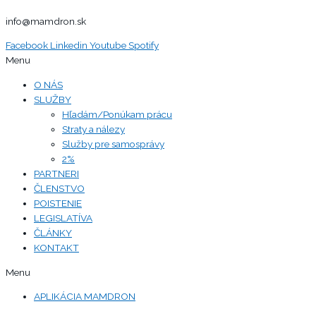
info@mamdron.sk
Facebook
Linkedin
Youtube
Spotify
Menu
O NÁS
SLUŽBY
Hľadám/Ponúkam prácu
Straty a nálezy
Služby pre samosprávy
2%
PARTNERI
ČLENSTVO
POISTENIE
LEGISLATÍVA
ČLÁNKY
KONTAKT
Menu
APLIKÁCIA MAMDRON